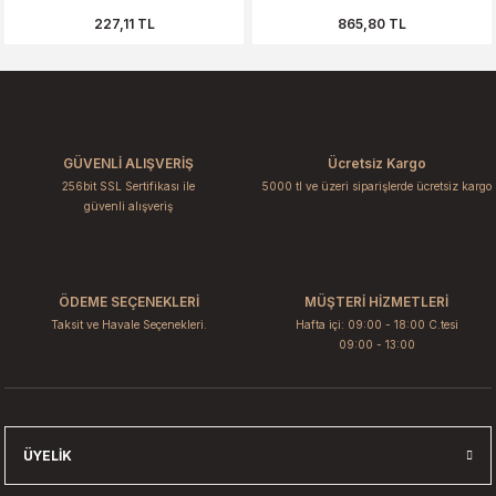
227,11 TL
865,80 TL
GÜVENLİ ALIŞVERİŞ
Ücretsiz Kargo
256bit SSL Sertifikası ile
5000 tl ve üzeri siparişlerde ücretsiz kargo
güvenli alışveriş
ÖDEME SEÇENEKLERİ
MÜŞTERİ HİZMETLERİ
Taksit ve Havale Seçenekleri.
Hafta içi: 09:00 - 18:00 C.tesi
09:00 - 13:00
ÜYELIK