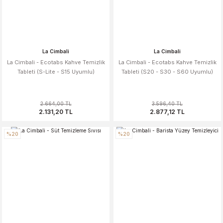
La Cimbali
La Cimbali
La Cimbali - Ecotabs Kahve Temizlik
La Cimbali - Ecotabs Kahve Temizlik
Tableti (S-Lite - S15 Uyumlu)
Tableti (S20 - S30 - S60 Uyumlu)
2.664,00 TL
3.596,40 TL
2.131,20 TL
2.877,12 TL
%20
%20