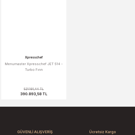
Xpresschef
Menumaster Xpresschef JET 514 -
Turbo Fırın
521.191,44 TL
390.893,58 TL
GÜVENLİ ALIŞVERİŞ
Ücretsiz Kargo