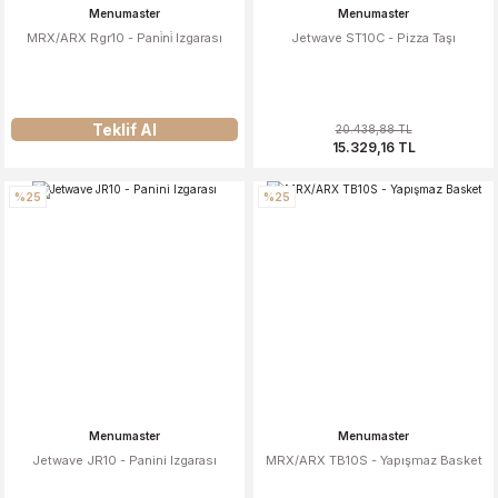
Menumaster
Menumaster
MRX/ARX Rgr10 - Pani̇ni̇ Izgarası
Jetwave ST10C - Pizza Taşı
Teklif Al
20.438,88 TL
15.329,16 TL
%25
%25
Menumaster
Menumaster
Jetwave JR10 - Panini Izgarası
MRX/ARX TB10S - Yapışmaz Basket