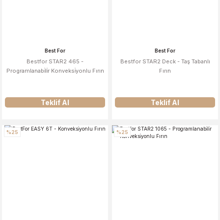
Best For
Best For
Bestfor STAR2 465 -
Bestfor STAR2 Deck - Taş Tabanlı
Programlanabi̇li̇r Konveksi̇yonlu Fırın
Fırın
Teklif Al
Teklif Al
%25
%25