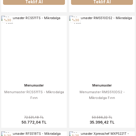
Teklif Al
Teklif Al
%30
%30
Menumaster
Menumaster
Menumaster RCS511TS - Mi̇krodalga
Menumaster RMS510DS2 -
Fırın
Mi̇krodalga Fırın
72.531,48 TL
50.566,32 TL
50.772,04 TL
35.396,42 TL
%30
%25