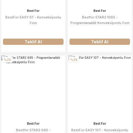
Best For
Best For
BestFor EASY 6T - Konveksi̇yonlu
Bestfor STAR2 1065 -
Fırın
Programlanabi̇li̇r Konveksi̇yonlu Fırın
Teklif Al
Teklif Al
%25
%35
Best For
Best For
Bestfor STAR2 665 -
BestFor EASY 10T - Konveksi̇yonlu