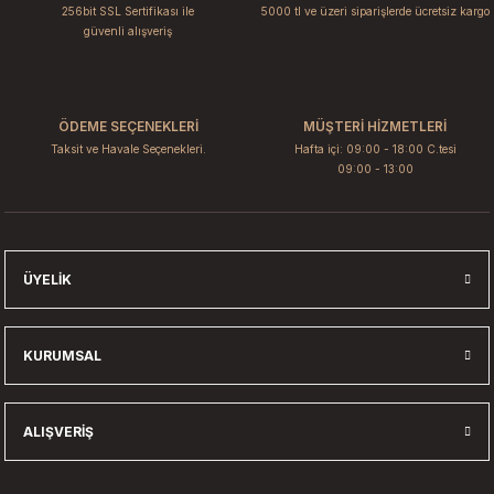
256bit SSL Sertifikası ile
5000 tl ve üzeri siparişlerde ücretsiz kargo
güvenli alışveriş
ÖDEME SEÇENEKLERİ
MÜŞTERİ HİZMETLERİ
Taksit ve Havale Seçenekleri.
Hafta içi: 09:00 - 18:00 C.tesi
09:00 - 13:00
ÜYELIK
KURUMSAL
ALIŞVERIŞ