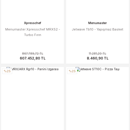
Xpresschef
Menumaster
Menumaster Xpresschef MRX52 -
Jetwave Tb10 - Yapışmaz Basket
Turbo Fırın
867.789,72 TL
11.281,20 TL
607.452,80 TL
8.460,90 TL
%25
%25