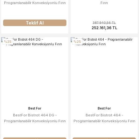
Programlanabi̇li̇r Konveksi̇yonlu Fırın
Fırın
Teklif Al
387.940,56 TL
252.161,36 TL
%25
%25
Best For
Best For
BestFor Bistrot 464 DG -
BestFor Bistrot 464 -
Programlanabi̇li̇r Konveksi̇yonlu Fırın
Programlanabi̇li̇r Konveksi̇yonlu Fırın