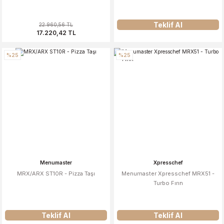
Teklif Al
22.960,56 TL
17.220,42 TL
%25
%25
Menumaster
Xpresschef
MRX/ARX ST10R - Pizza Taşı
Menumaster Xpresschef MRX51 -
Turbo Fırın
Teklif Al
Teklif Al