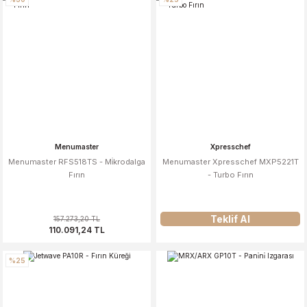
Menumaster
Xpresschef
Menumaster RFS518TS - Mi̇krodalga
Menumaster Xpresschef MXP5221T
Fırın
- Turbo Fırın
Teklif Al
157.273,20 TL
110.091,24 TL
%25