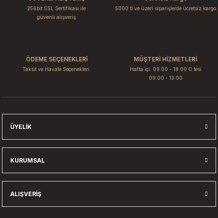
256bit SSL Sertifikası ile
5000 tl ve üzeri siparişlerde ücretsiz kargo
güvenli alışveriş
ÖDEME SEÇENEKLERİ
MÜŞTERİ HİZMETLERİ
Taksit ve Havale Seçenekleri.
Hafta içi: 09:00 - 18:00 C.tesi
09:00 - 13:00
ÜYELIK
KURUMSAL
ALIŞVERIŞ