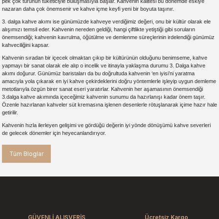
pek çok türünün tüketiciyle buluşmasıyla başlar. Kahvenin kalitesi bu dönemde eskiye
nazaran daha çok önemsenir ve kahve içme keyfi yeni bir boyuta taşınır.
3. dalga kahve akımı ise günümüzde kahveye verdiğimiz değeri, onu bir kültür olarak ele
alışımızı temsil eder. Kahvenin nereden geldiği, hangi çiftlikte yetiştiği gibi soruların
önemsendiği; kahvenin kavrulma, öğütülme ve demlenme süreçlerinin irdelendiği günümüz
kahveciliğini kapsar.
Kahvenin sıradan bir içecek olmaktan çıkıp bir kültürünün olduğunu benimseme, kahve
yapmayı bir sanat olarak ele alıp o incelik ve itinayla yaklaşma durumu 3. Dalga kahve
akımı doğurur. Günümüz baristaları da bu doğrultuda kahvenin ‘en iyisi’ni yaratma
amacıyla yola çıkarak en iyi kahve çekirdeklerini doğru yöntemlerle işleyip uygun demleme
metotlarıyla özgün birer sanat eseri yaratırlar. Kahvenin her aşamasının önemsendiği
3.dalga kahve akımında içeceğimiz kahvenin sunumu da hazırlanışı kadar önem taşır.
Özenle hazırlanan kahveler süt kremasına işlenen desenlerle rötuşlanarak içime hazır hale
getirilir.
Kahvenin hızla ilerleyen gelişimi ve gördüğü değerin iyi yönde dönüşümü kahve severleri
de gelecek dönemler için heyecanlandırıyor.
Tüm Bloglar
GÜVENLİ ALIŞVERİŞ
Ücretsiz Kargo