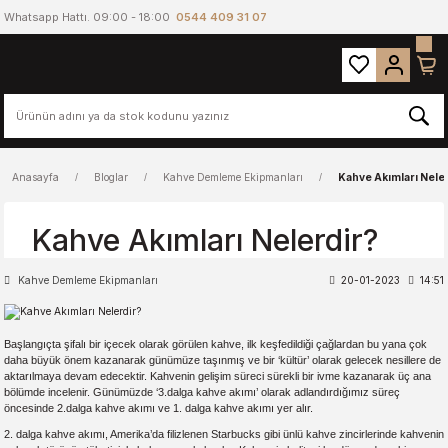
Whatsapp Hattı. 09:00 - 18:00
0544 409 31 07
Anasayfa
Bloglar
Kahve Demleme Ekipmanları
Kahve Akımları Nele
Kahve Akımları Nelerdir?
Kahve Demleme Ekipmanları
20-01-2023
14:51
Başlangıçta şifalı bir içecek olarak görülen kahve, ilk keşfedildiği çağlardan bu yana çok
daha büyük önem kazanarak günümüze taşınmış ve bir ‘kültür’ olarak gelecek nesillere de
aktarılmaya devam edecektir. Kahvenin gelişim süreci sürekli bir ivme kazanarak üç ana
bölümde incelenir. Günümüzde ‘3.dalga kahve akımı’ olarak adlandırdığımız süreç
öncesinde 2.dalga kahve akımı ve 1. dalga kahve akımı yer alır.
2. dalga kahve akımı, Amerika’da filizlenen Starbucks gibi ünlü kahve zincirlerinde kahvenin