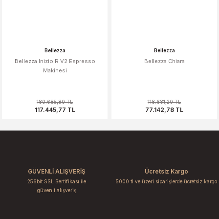
Bellezza
Bellezza
Bellezza Inizio R V2 Espresso
Bellezza Chiara
Makinesi
180.685,80 TL
118.681,20 TL
117.445,77 TL
77.142,78 TL
GÜVENLİ ALIŞVERİŞ
Ücretsiz Kargo
256bit SSL Sertifikası ile
5000 tl ve üzeri siparişlerde ücretsiz kargo
güvenli alışveriş