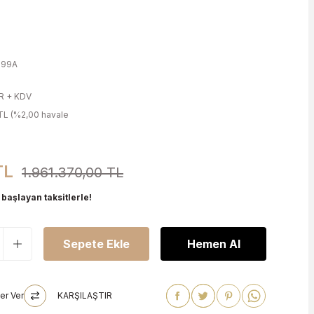
999A
R + KDV
TL (%2,00 havale
TL
1.961.370,00 TL
başlayan taksitlerle!
Sepete Ekle
Hemen Al
er Ver
KARŞILAŞTIR