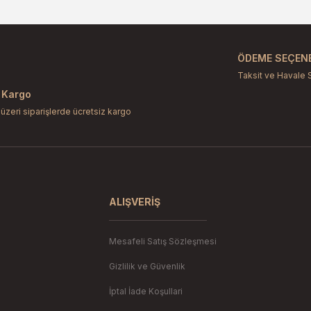
Bu ürüne ilk yorumu siz yapın!
Yorum Yaz
ÖDEME SEÇENE
Taksit ve Havale 
 Kargo
 üzeri siparişlerde ücretsiz kargo
Gönder
ALIŞVERIŞ
Mesafeli Satış Sözleşmesi
Gizlilik ve Güvenlik
İptal İade Koşullari