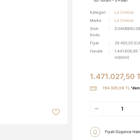
(0) Yorum - 0 Puan
Kategori
La Cimbali
Marka
La Cimbali
Stok
D3AKBB9U3
Kodu
Fiyat
29.450,00 EU
Havale
1.441.606,95 
indirimi)
1.471.027,50 
194.339,08 TL
'den 
Fiyatı Düşünce Hab