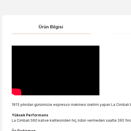
Ürün Bilgisi
1913 yılından günümüze espresso makinesi üretimi yapan La Cimbali tec
Yüksek Performans
La Cimbali S60 kahve kalitesinden hiç ödün vermeden saatte 260 finca
Üç Değirmen