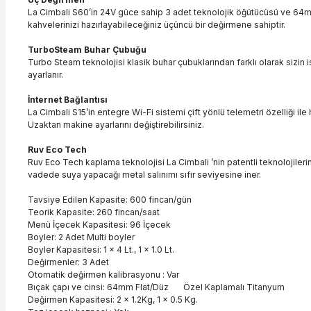
La Cimbali S60’in 24V güce sahip 3 adet teknolojik öğütücüsü ve 64mm ça
kahvelerinizi hazırlayabileceğiniz üçüncü bir değirmene sahiptir.
TurboSteam Buhar Çubuğu
Turbo Steam teknolojisi klasik buhar çubuklarından farklı olarak sizin i
ayarlanır.
İnternet Bağlantısı
La Cimbali S15’in entegre Wi-Fi sistemi çift yönlü telemetri özelliği i
Uzaktan makine ayarlarını değiştirebilirsiniz.
Ruv Eco Tech
Ruv Eco Tech kaplama teknolojisi La Cimbali ’nin patentli teknolojiler
vadede suya yapacağı metal salınımı sıfır seviyesine iner.
Tavsiye Edilen Kapasite: 600 fincan/gün
Teorik Kapasite: 260 fincan/saat
Menü İçecek Kapasitesi: 96 İçecek
Boyler: 2 Adet Multi boyler
Boyler Kapasitesi: 1 x 4 Lt., 1 x 1.0 Lt.
Değirmenler: 3 Adet
Otomatik değirmen kalibrasyonu : Var
Bıçak çapı ve cinsi: 64mm Flat/Düz Özel Kaplamalı Titanyum
Değirmen Kapasitesi: 2 x 1.2Kg, 1 x 0.5 Kg.