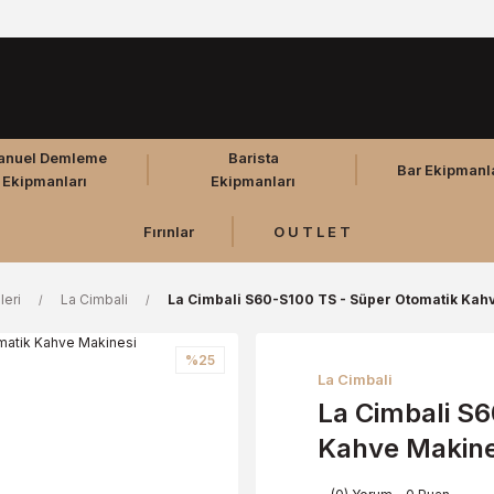
anuel Demleme
Barista
Bar Ekipmanl
Ekipmanları
Ekipmanları
Fırınlar
O U T L E T
leri
La Cimbali
La Cimbali S60-S100 TS - Süper Otomatik Kah
%25
La Cimbali
La Cimbali S
Kahve Makine