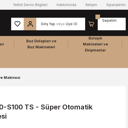
Yetkili Servis Bilgileri
Hakkımızda
İletişim
Siparişlerim
Sepetim
Giriş Yap
veya
Üye Ol
Bulaşık
Buz Dolapları ve
arı
Makineleri ve
Buz Makineleri
Ekipmanlar
ve Makinesi
60-S100 TS - Süper Otomatik
si