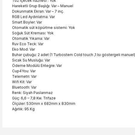
Toz içecek haznesi : Yok
Hareketli Grup Başlığı: Var – Manuel
Dokunmatik Ekran: Var – 7 inç.
RGB Led Aydınlatma: Var
Smart Boyler: Var
Otomatik süt köpürtme sistemi: Yok
Soğuk Süt Kreması: Yok
Otomatik Yıkama: Var
Ruv Eco Teck: Var
Eko Mod: Var
Buhar çubuğu: 2 adet (1 Turbostem Cold touch ,1 Isı göstergeli manuel
Sıcak Su Musluğu: Var
Ödeme Modülü Entegre: Var
Cup4You: Var
Telemetri: Var
Wifi Kit: Var
Bluetooth: Var
Renk: Siyah Paslanmaz
Güç: 6,6 – 7,8 Kw. Trifaze
Ölçüler: 530mm x 682mm x 830mm
Ağırlık: 95 Kg
Bu ürünün fiyat bilgisi, resim, ürün açıklamalarında ve diğer konu
Görüş ve önerileriniz için teşekkür ederiz.