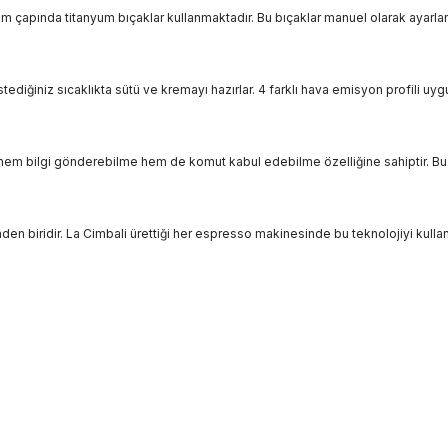
pında titanyum bıçaklar kullanmaktadır. Bu bıçaklar manuel olarak ayarlanabil
stediğiniz sıcaklıkta sütü ve kremayı hazırlar. 4 farklı hava emisyon profili uy
le hem bilgi gönderebilme hem de komut kabul edebilme özelliğine sahiptir. Bu 
inden biridir. La Cimbali ürettiği her espresso makinesinde bu teknolojiyi ku