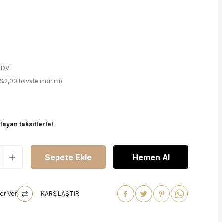
KDV
%2,00 havale indirimi)
layan taksitlerle!
Sepete Ekle
Hemen Al
er Ver
KARŞILAŞTIR