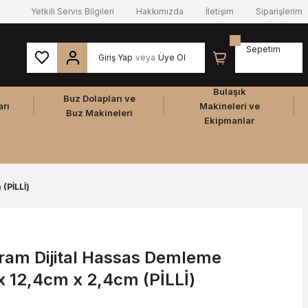
Yetkili Servis Bilgileri
Hakkımızda
İletişim
Siparişlerim
Sepetim
Giriş Yap
veya
Üye Ol
Bulaşık
Buz Dolapları ve
arı
Makineleri ve
Buz Makineleri
Ekipmanlar
(PİLLİ)
am Dijital Hassas Demleme
 x 12,4cm x 2,4cm (PİLLİ)