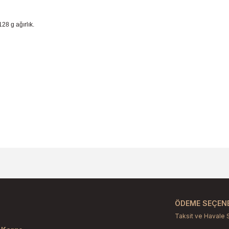
28 g ağırlık.
larda yetersiz gördüğünüz noktaları öneri formunu kullanarak tarafımıza il
Bu ürüne ilk yorumu siz yapın!
Yorum Yaz
ÖDEME SEÇENE
Taksit ve Havale 