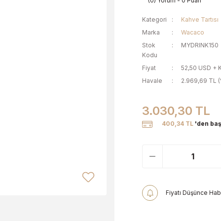
(0) Yorum - 0 Puan
Kategori
Kahve Tartısı
Marka
Wacaco
Stok
MYDRINK150
Kodu
Fiyat
52,50 USD + 
Havale
2.969,69 TL (
3.030,30 TL
400,34 TL
'den baş
Fiyatı Düşünce Hab