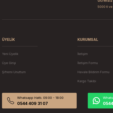
Ücretsiz
Bu ürüne benzer farklı alternatifler olmalı.
5000 tl ve
ÜYELIK
KURUMSAL
Yeni Üyelik
İletişim
Üye Girişi
İletişim Formu
Şifremi Unuttum
Havale Bildirim Formu
Kargo Takibi
Whatsapp Hattı. 09:00 - 18:00
Whatsa
0544 409 31 07
0544