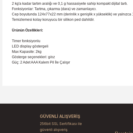
2 kg'a kadar tartım aralığı ve 0,1 g hassasiyete sahip kompakt dijital tartı.
Fonksiyonlar: Tartma, çıkarma (dara) ve zamanlayıcı.
Cep boyutunda 124x77x22 mm (derinlik x genişlik x yükseklik) ve yalnızca 1
Temizlemesi kolay koruyucu bir silikon ped dahildir.
Ürünün Özellikleri:
Timer fonksiyonlu
LED display göstergeli
Max Kapasite: 2kg
Gösterge seçenekleri: g/oz
Güç: 2 Adet AAA Kalem Pil İle Çalışır
Bu ürünün fiyat bilgisi, resim, ürün açıklamalarında ve diğer konu
Görüş ve önerileriniz için teşekkür ederiz.
Ürün resmi kalitesiz, bozuk veya görüntülenemiyor.
Ürün açıklamasında eksik bilgiler bulunuyor.
GÜVENLİ ALIŞVERİŞ
Ürün bilgilerinde hatalar bulunuyor.
256bit SSL Sertifikası ile
güvenli alışveriş
Ürün fiyatı diğer sitelerden daha pahalı.