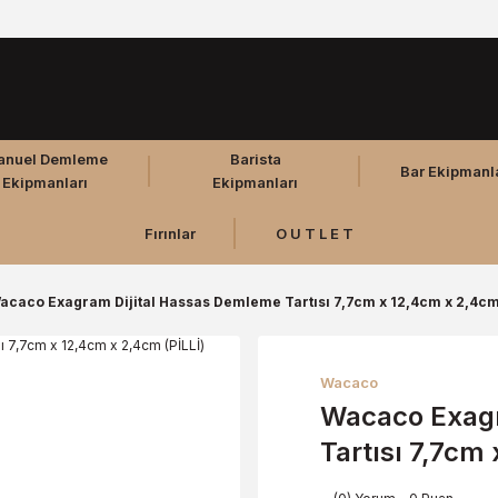
anuel Demleme
Barista
Bar Ekipmanl
Ekipmanları
Ekipmanları
Fırınlar
O U T L E T
acaco Exagram Dijital Hassas Demleme Tartısı 7,7cm x 12,4cm x 2,4cm 
Wacaco
Wacaco Exagr
Tartısı 7,7cm