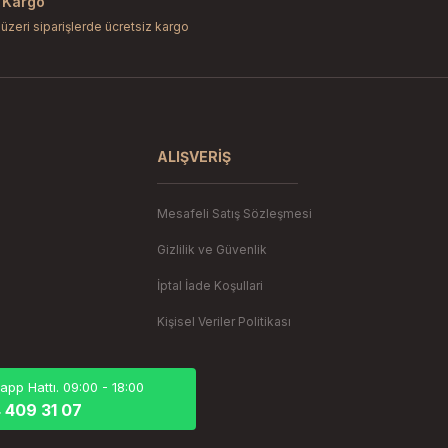
 Kargo
 üzeri siparişlerde ücretsiz kargo
Gönder
ALIŞVERIŞ
Mesafeli Satış Sözleşmesi
Gizlilik ve Güvenlik
İptal İade Koşullari
Kişisel Veriler Politikası
pp Hattı. 09:00 - 18:00
 409 31 07