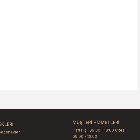
etebilirsiniz.
MÜŞTERİ HİZMETLERİ
KLERİ
Hafta içi: 09:00 - 18:00 C.tesi
Seçenekleri.
09:00 - 13:00