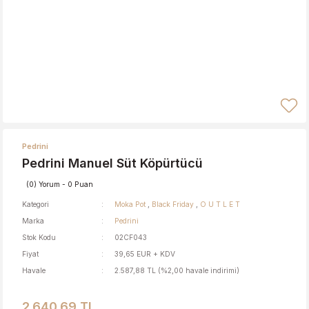
Pedrini
Pedrini Manuel Süt Köpürtücü
(0) Yorum - 0 Puan
Kategori
Moka Pot
,
Black Friday
,
O U T L E T
Marka
Pedrini
Stok Kodu
02CF043
Fiyat
39,65 EUR + KDV
Havale
2.587,88 TL (%2,00 havale indirimi)
2.640,69 TL