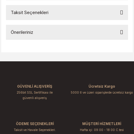
Taksit Seçenekleri
Bu ürüne ilk yorumu siz yapın!
Önerileriniz
Yorum Yaz
Bu ürünün fiyat bilgisi, resim, ürün açıklamalarında ve diğer
konularda yetersiz gördüğünüz noktaları öneri formunu
kullanarak tarafımıza iletebilirsiniz.
Görüş ve önerileriniz için teşekkür ederiz.
Ürün resmi kalitesiz, bozuk veya görüntülenemiyor.
GÜVENLİ ALIŞVERİŞ
Ücretsiz Kargo
Ürün açıklamasında eksik bilgiler bulunuyor.
256bit SSL Sertifikası ile
5000 tl ve üzeri siparişlerde ücretsiz kargo
Ürün bilgilerinde hatalar bulunuyor.
güvenli alışveriş
Ürün fiyatı diğer sitelerden daha pahalı.
Bu ürüne benzer farklı alternatifler olmalı.
ÖDEME SEÇENEKLERİ
MÜŞTERİ HİZMETLERİ
Taksit ve Havale Seçenekleri.
Hafta içi: 09:00 - 18:00 C.tesi