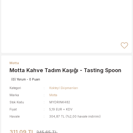
Motta
Motta Kahve Tadım Kaşığı - Tasting Spoon
(0) Yorum - 0 Puan
Kategori
Kokteyl Ekipmanları
Marka
Motta
Stok Kodu
MYDRINK482
Fiyat
5,19 EUR + KDV
Havale
304,87 TL (%2,00 havale indirimi)
311,09 TL
345,65 TL