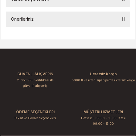
Bu ürüne ilk yorumu siz yapın!
Önerileriniz
Yorum Yaz
Bu ürünün fiyat bilgisi, resim, ürün açıklamalarında ve diğer
konularda yetersiz gördüğünüz noktaları öneri formunu
kullanarak tarafımıza iletebilirsiniz.
Görüş ve önerileriniz için teşekkür ederiz.
Ürün resmi kalitesiz, bozuk veya görüntülenemiyor.
GÜVENLİ ALIŞVERİŞ
Ücretsiz Kargo
Ürün açıklamasında eksik bilgiler bulunuyor.
256bit SSL Sertifikası ile
5000 tl ve üzeri siparişlerde ücretsiz kargo
Ürün bilgilerinde hatalar bulunuyor.
güvenli alışveriş
Ürün fiyatı diğer sitelerden daha pahalı.
Bu ürüne benzer farklı alternatifler olmalı.
ÖDEME SEÇENEKLERİ
MÜŞTERİ HİZMETLERİ
Taksit ve Havale Seçenekleri.
Hafta içi: 09:00 - 18:00 C.tesi
09:00 - 13:00