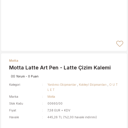
Motta
Motta Latte Art Pen - Latte Çizim Kalemi
(0) Yorum - 0 Puan
Kategori
Yardımcı Ekipmanlar
,
Kokteyl Ekipmanları
,
O U T
L E T
Marka
Motta
Stok Kodu
00660/00
Fiyat
7,58 EUR + KDV
Havale
445,26 TL (%2,00 havale indirimi)