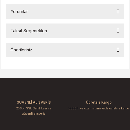
Yorumlar
Taksit Seçenekleri
Bu ürüne ilk yorumu siz yapın!
Önerileriniz
Yorum Yaz
Bu ürünün fiyat bilgisi, resim, ürün açıklamalarında ve diğer
konularda yetersiz gördüğünüz noktaları öneri formunu
kullanarak tarafımıza iletebilirsiniz.
Görüş ve önerileriniz için teşekkür ederiz.
Ürün resmi kalitesiz, bozuk veya görüntülenemiyor.
GÜVENLİ ALIŞVERİŞ
Ücretsiz Kargo
Ürün açıklamasında eksik bilgiler bulunuyor.
256bit SSL Sertifikası ile
5000 tl ve üzeri siparişlerde ücretsiz kargo
Ürün bilgilerinde hatalar bulunuyor.
güvenli alışveriş
Ürün fiyatı diğer sitelerden daha pahalı.
Bu ürüne benzer farklı alternatifler olmalı.