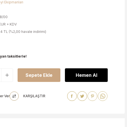
yl Ekipmanları
a
8/00
EUR + KDV
4 TL (%2,00 havale indirimi)
an taksitlerle!
Sepete Ekle
Hemen Al
er Ver
KARŞILAŞTIR