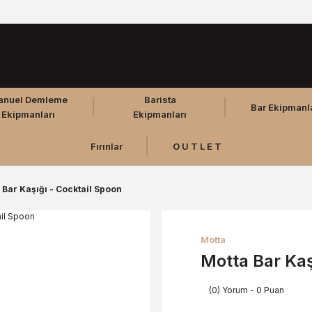
anuel Demleme
Barista
Bar Ekipmanl
Ekipmanları
Ekipmanları
Fırınlar
O U T L E T
 Bar Kaşığı - Cocktail Spoon
Motta
Motta Bar Kaş
(0) Yorum - 0 Puan