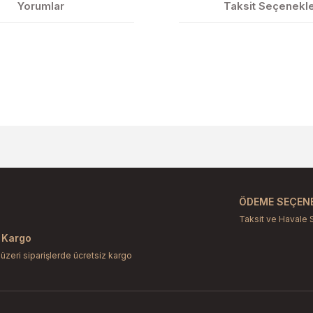
Yorumlar
Taksit Seçenekle
larda yetersiz gördüğünüz noktaları öneri formunu kullanarak tarafımıza il
Bu ürüne ilk yorumu siz yapın!
Yorum Yaz
ÖDEME SEÇENE
Taksit ve Havale 
 Kargo
 üzeri siparişlerde ücretsiz kargo