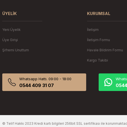
ÜYELIK
KURUMSAL
Yeni Üyelik
İletişim
Üye Girişi
İletişim Formu
Şifremi Unuttum
Havale Bildirim Formu
Kargo Takibi
Whatsapp Hattı. 09:00 - 18:00
Whatsa
0544 409 31 07
0544
© Telif Hakkı 2023 Kredi kartı bilgileri 256bit SSL sertifikası ile korunmaktad