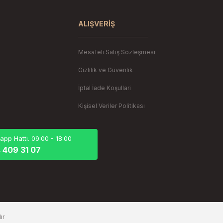
Gönder
ALIŞVERIŞ
Mesafeli Satış Sözleşmesi
Gizlilik ve Güvenlik
İptal İade Koşullari
Kişisel Veriler Politikası
pp Hattı. 09:00 - 18:00
 409 31 07
ır