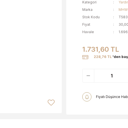
Kategori
Yardı
Marka
MHW
Stok Kodu
T583
Fiyat
30,0
Havale
1.696
1.731,60 TL
228,76 TL
'den başl
Fiyatı Düşünce Hab