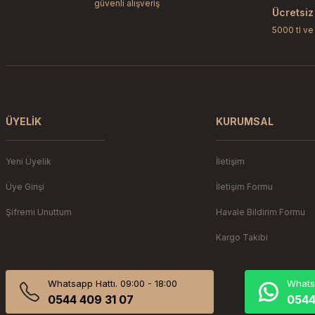
güvenli alışveriş
Ürün fiyatı diğer sitelerden daha pahalı.
Ücretsiz
Bu ürüne benzer farklı alternatifler olmalı.
5000 tl ve
ÜYELIK
KURUMSAL
Yeni Üyelik
İletişim
Üye Girişi
İletişim Formu
Şifremi Unuttum
Havale Bildirim Formu
Kargo Takibi
Whatsapp Hattı. 09:00 - 18:00
Whatsa
0544 409 31 07
0544