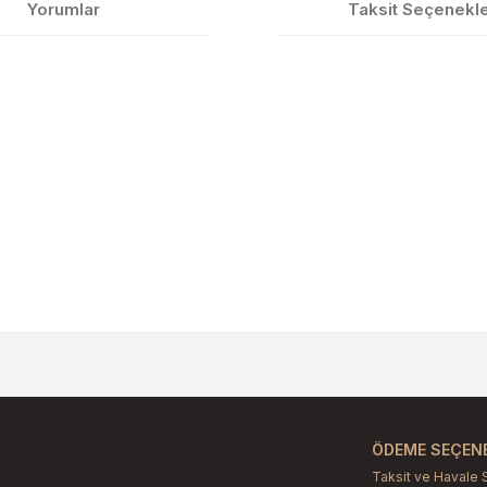
Yorumlar
Taksit Seçenekle
larda yetersiz gördüğünüz noktaları öneri formunu kullanarak tarafımıza il
Bu ürüne ilk yorumu siz yapın!
Yorum Yaz
ÖDEME SEÇENE
Taksit ve Havale 