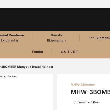
anuel Demleme
Barista
Bar Ekipmanl
Ekipmanları
Ekipmanları
Fırınlar
O U T L E T
3BOMBER Manyetik Dozaj Halkası
MHW-3Bomber
MHW-3BOMBER
(0) Yorum - 0 Puan