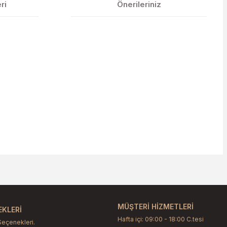
ri
Önerileriniz
etebilirsiniz.
MÜŞTERİ HİZMETLERİ
KLERİ
Hafta içi: 09:00 - 18:00 C.tesi
Seçenekleri.