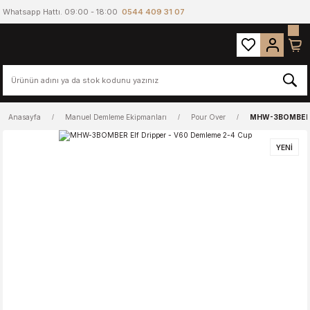
Whatsapp Hattı. 09:00 - 18:00
0544 409 31 07
Anasayfa
Manuel Demleme Ekipmanları
Pour Over
MHW-3BOMBER El
YENİ