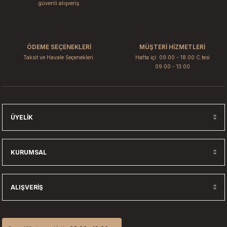
Ürün bilgilerinde hatalar bulunuyor.
güvenli alışveriş
Ürün fiyatı diğer sitelerden daha pahalı.
Bu ürüne benzer farklı alternatifler olmalı.
ÖDEME SEÇENEKLERİ
MÜŞTERİ HİZMETLERİ
Taksit ve Havale Seçenekleri.
Hafta içi: 09:00 - 18:00 C.tesi
09:00 - 13:00
Gönder
ÜYELIK
KURUMSAL
ALIŞVERIŞ