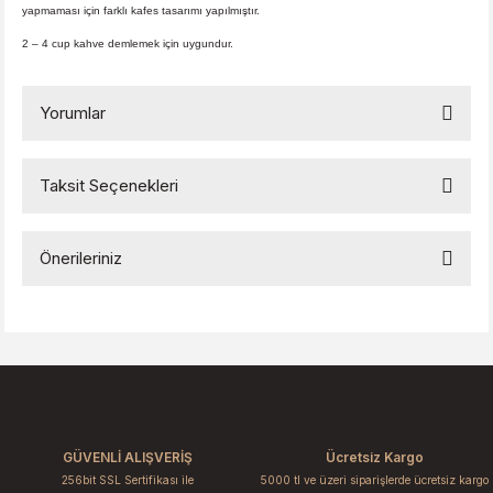
yapmaması için farklı kafes tasarımı yapılmıştır.
2 – 4 cup kahve demlemek için uygundur.
Yorumlar
Taksit Seçenekleri
Bu ürüne ilk yorumu siz yapın!
Önerileriniz
Yorum Yaz
Bu ürünün fiyat bilgisi, resim, ürün açıklamalarında ve diğer
konularda yetersiz gördüğünüz noktaları öneri formunu
kullanarak tarafımıza iletebilirsiniz.
Görüş ve önerileriniz için teşekkür ederiz.
Ürün resmi kalitesiz, bozuk veya görüntülenemiyor.
GÜVENLİ ALIŞVERİŞ
Ücretsiz Kargo
Ürün açıklamasında eksik bilgiler bulunuyor.
256bit SSL Sertifikası ile
5000 tl ve üzeri siparişlerde ücretsiz kargo