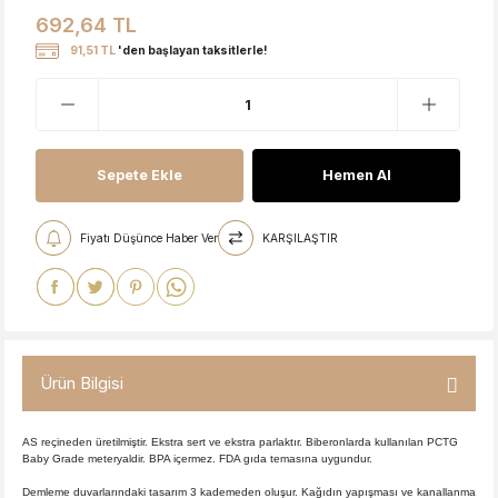
692,64 TL
91,51 TL
'den başlayan taksitlerle!
Sepete Ekle
Hemen Al
Fiyatı Düşünce Haber Ver
KARŞILAŞTIR
Ürün Bilgisi
AS reçineden üretilmiştir. Ekstra sert ve ekstra parlaktır. Biberonlarda kullanılan PCTG
Baby Grade meteryaldir. BPA içermez. FDA gıda temasına uygundur.
Demleme duvarlarındaki tasarım 3 kademeden oluşur. Kağıdın yapışması ve kanallanma