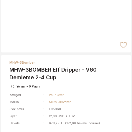
MHW-3Bomber
MHW-3BOMBER Elf Dripper - V60
Demleme 2-4 Cup
(0) Yorum - 0 Puan
Kategori
Pour Over
Marka
MHW-3Bomber
Stok Kodu
FC5868
Fiyat
12,00 USD + KDV
Havale
678,79 TL (%2,00 havale indirimi)