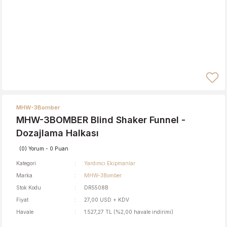
MHW-3Bomber
MHW-3BOMBER Blind Shaker Funnel -
Dozajlama Halkası
(0) Yorum - 0 Puan
Kategori
Yardımcı Ekipmanlar
Marka
MHW-3Bomber
Stok Kodu
DR5508B
Fiyat
27,00 USD + KDV
Havale
1.527,27 TL (%2,00 havale indirimi)