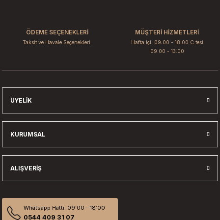
Ürün fiyatı diğer sitelerden daha pahalı.
Bu ürüne benzer farklı alternatifler olmalı.
ÖDEME SEÇENEKLERİ
MÜŞTERİ HİZMETLERİ
Taksit ve Havale Seçenekleri.
Hafta içi: 09:00 - 18:00 C.tesi
09:00 - 13:00
Gönder
ÜYELIK
KURUMSAL
ALIŞVERIŞ
Whatsapp Hattı. 09:00 - 18:00
0544 409 31 07