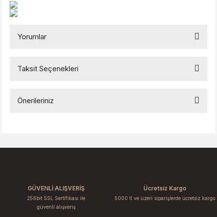
Yorumlar
Taksit Seçenekleri
Bu ürüne ilk yorumu siz yapın!
Önerileriniz
Yorum Yaz
Bu ürünün fiyat bilgisi, resim, ürün açıklamalarında ve diğer
konularda yetersiz gördüğünüz noktaları öneri formunu
kullanarak tarafımıza iletebilirsiniz.
Görüş ve önerileriniz için teşekkür ederiz.
Ürün resmi kalitesiz, bozuk veya görüntülenemiyor.
GÜVENLİ ALIŞVERİŞ
Ücretsiz Kargo
Ürün açıklamasında eksik bilgiler bulunuyor.
256bit SSL Sertifikası ile
5000 tl ve üzeri siparişlerde ücretsiz kargo
Ürün bilgilerinde hatalar bulunuyor.
güvenli alışveriş