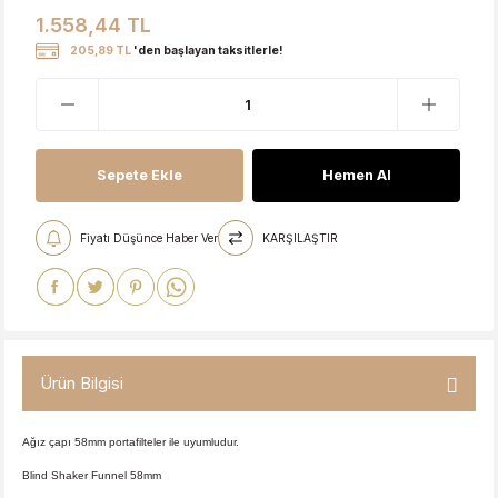
1.558,44 TL
205,89 TL
'den başlayan taksitlerle!
Sepete Ekle
Hemen Al
Fiyatı Düşünce Haber Ver
KARŞILAŞTIR
Ürün Bilgisi
Ağız çapı 58mm portafilteler ile uyumludur.
Blind Shaker Funnel 58mm