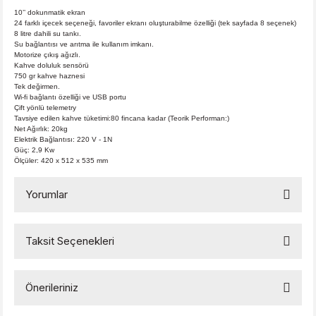
10’’ dokunmatik ekran
24 farklı içecek seçeneği, favoriler ekranı oluşturabilme özelliği (tek sayfada 8 seçenek)
8 litre dahili su tankı.
Su bağlantısı ve arıtma ile kullanım imkanı.
Motorize çıkış ağızlı.
Kahve doluluk sensörü
750 gr kahve haznesi
Tek değirmen.
Wi-fi bağlantı özelliği ve USB portu
Çift yönlü telemetry
Tavsiye edilen kahve tüketimi:80 fincana kadar (
Teorik Performan:)
Net Ağırlık: 20kg
Elektrik Bağlantısı: 220 V - 1N
Güç: 2,9 Kw
Ölçüler: 420 x 512 x 535 mm
Yorumlar
Taksit Seçenekleri
Bu ürüne ilk yorumu siz yapın!
Önerileriniz
Yorum Yaz