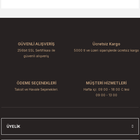
Bu ürünün fiyat bilgisi, resim, ürün açıklamalarında ve diğer
konularda yetersiz gördüğünüz noktaları öneri formunu
kullanarak tarafımıza iletebilirsiniz.
Görüş ve önerileriniz için teşekkür ederiz.
Ürün resmi kalitesiz, bozuk veya görüntülenemiyor.
GÜVENLİ ALIŞVERİŞ
Ücretsiz Kargo
Ürün açıklamasında eksik bilgiler bulunuyor.
256bit SSL Sertifikası ile
5000 tl ve üzeri siparişlerde ücretsiz kargo
Ürün bilgilerinde hatalar bulunuyor.
güvenli alışveriş
Ürün fiyatı diğer sitelerden daha pahalı.
Bu ürüne benzer farklı alternatifler olmalı.
ÖDEME SEÇENEKLERİ
MÜŞTERİ HİZMETLERİ
Taksit ve Havale Seçenekleri.
Hafta içi: 09:00 - 18:00 C.tesi
09:00 - 13:00
Gönder
ÜYELIK