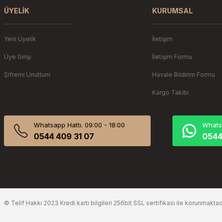
ÜYELIK
KURUMSAL
Yeni Üyelik
İletişim
Üye Girişi
İletişim Formu
Şifremi Unuttum
Havale Bildirim Formu
Kargo Takibi
Whatsapp Hattı. 09:00 - 18:00
Whatsa
0544 409 31 07
0544
© Telif Hakkı 2023 Kredi kartı bilgileri 256bit SSL sertifikası ile korunmaktad