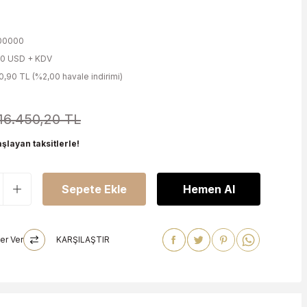
o
o
00000
00 USD + KDV
0,90 TL (%2,00 havale indirimi)
16.450,20 TL
şlayan taksitlerle!
Sepete Ekle
Hemen Al
er Ver
KARŞILAŞTIR