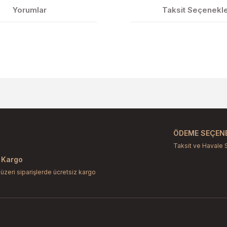
Yorumlar
Taksit Seçenekle
larda yetersiz gördüğünüz noktaları öneri formunu kullanarak tarafımıza il
Bu ürüne ilk yorumu siz yapın!
Yorum Yaz
ÖDEME SEÇENE
Taksit ve Havale 
 Kargo
 üzeri siparişlerde ücretsiz kargo