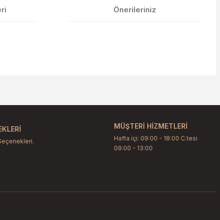
ri
Önerileriniz
etebilirsiniz.
MÜŞTERİ HİZMETLERİ
KLERİ
Hafta içi: 09:00 - 18:00 C.tesi
Seçenekleri.
09:00 - 13:00