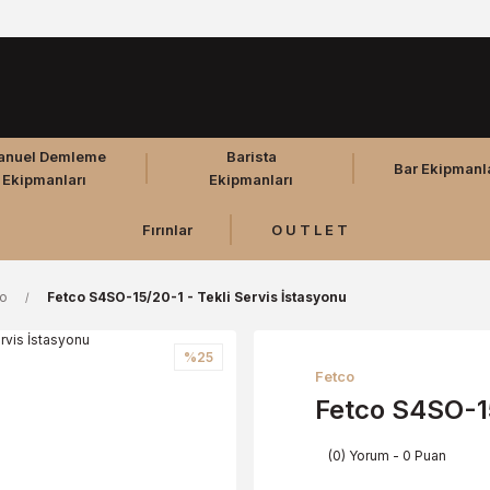
anuel Demleme
Barista
Bar Ekipmanl
Ekipmanları
Ekipmanları
Fırınlar
O U T L E T
co
Fetco S4SO-15/20-1 - Tekli Servis İstasyonu
%25
Fetco
Fetco S4SO-15
(0) Yorum - 0 Puan