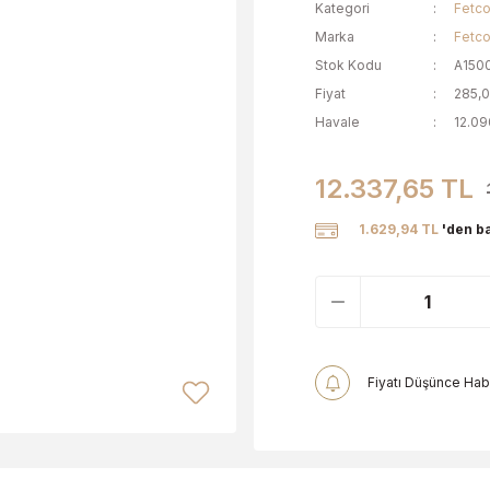
Kategori
Fetc
Marka
Fetc
Stok Kodu
A150
Fiyat
285,
Havale
12.09
12.337,65 TL
1.629,94 TL
'den ba
Fiyatı Düşünce Hab