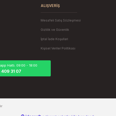
Gönder
ALIŞVERIŞ
Mesafeli Satış Sözleşmesi
Gizlilik ve Güvenlik
İptal İade Koşullari
Kişisel Veriler Politikası
pp Hattı. 09:00 - 18:00
 409 31 07
ır