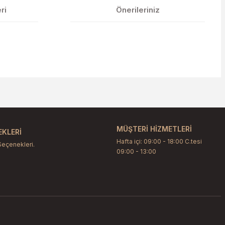
ri
Önerileriniz
etebilirsiniz.
MÜŞTERİ HİZMETLERİ
KLERİ
Hafta içi: 09:00 - 18:00 C.tesi
Seçenekleri.
09:00 - 13:00