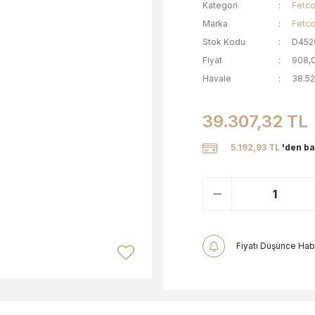
Kategori
Fetc
Marka
Fetc
Stok Kodu
D452
Fiyat
908,
Havale
38.52
39.307,32 TL
5.192,93 TL
'den ba
Fiyatı Düşünce Hab