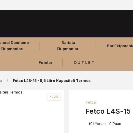
anuel Demleme
Barista
Bar Ekipmanl
Ekipmanları
Ekipmanları
Fırınlar
O U T L E T
co
Fetco L4S-15 - 5,6 Litre Kapasiteli Termos
%25
Fetco
Fetco L4S-15 
(0) Yorum - 0 Puan