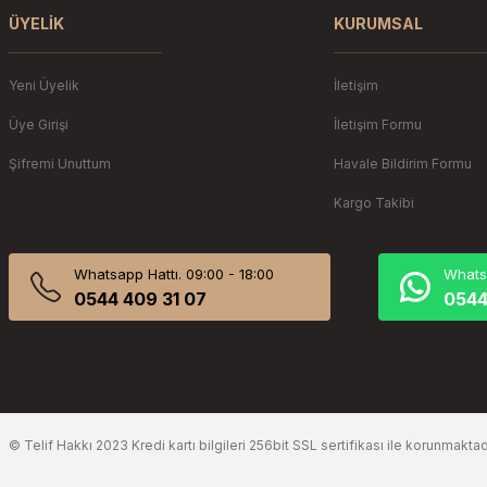
ÜYELIK
KURUMSAL
Yeni Üyelik
İletişim
Üye Girişi
İletişim Formu
Şifremi Unuttum
Havale Bildirim Formu
Kargo Takibi
Whatsapp Hattı. 09:00 - 18:00
Whatsa
0544 409 31 07
0544
© Telif Hakkı 2023 Kredi kartı bilgileri 256bit SSL sertifikası ile korunmaktad