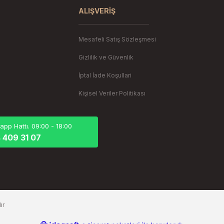
Gönder
ALIŞVERIŞ
Mesafeli Satış Sözleşmesi
Gizlilik ve Güvenlik
İptal İade Koşullari
Kişisel Veriler Politikası
pp Hattı. 09:00 - 18:00
 409 31 07
ır