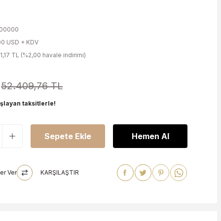
o
o
00000
00 USD + KDV
1,17 TL (%2,00 havale indirimi)
52.409,76 TL
şlayan taksitlerle!
Sepete Ekle
Hemen Al
er Ver
KARŞILAŞTIR