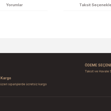
Yorumlar
Taksit Seçenekle
larda yetersiz gördüğünüz noktaları öneri formunu kullanarak tarafımıza il
Bu ürüne ilk yorumu siz yapın!
Yorum Yaz
ÖDEME SEÇENE
Taksit ve Havale 
 Kargo
 üzeri siparişlerde ücretsiz kargo