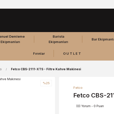
anuel Demleme
Barista
Bar Ekipmanl
Ekipmanları
Ekipmanları
Fırınlar
O U T L E T
co
Fetco CBS-2111-XTS - Filtre Kahve Makinesi
%25
Fetco
Fetco CBS-211
(0) Yorum - 0 Puan