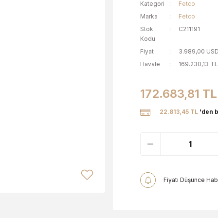
Kategori
Fetco
Marka
Fetco
Stok
C211191
Kodu
Fiyat
3.989,00 USD
Havale
169.230,13 TL
172.683,81 TL
22.813,45 TL
'den b
Fiyatı Düşünce Hab