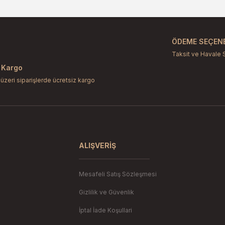
Bu ürüne ilk yorumu siz yapın!
Yorum Yaz
ÖDEME SEÇENE
Taksit ve Havale 
 Kargo
 üzeri siparişlerde ücretsiz kargo
Gönder
ALIŞVERIŞ
Mesafeli Satış Sözleşmesi
Gizlilik ve Güvenlik
İptal İade Koşullari