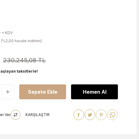
 + KDV
 (%2,00 havale indirimi)
230.245,08 TL
aşlayan taksitlerle!
Sepete Ekle
Hemen Al
er Ver
KARŞILAŞTIR