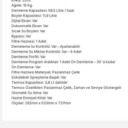
Enerji:
220V
Ağırlık:
15 Kg.
Demleme Kapasitesi:
58,5 Litre / Saat
Boyler Kapasitesi:
11,9 Litre
Dijital Ekran:
Var
Dokunmatik Ekran:
Var
Sıcak Su Boyleri:
Var
Bypass:
Var
Filtre Haznesi:
1 Adet
Demeleme Isı Kontrölü:
Var – Ayarlanabilir
Demleme Su Miktarı Kontrölü:
Var – 9 Adet
Demleme Profili:
Var
Demleme Program Aralıkları:
1 Adet Ön Demleme – 30 ‘a kadar
Ön Demleme:
Var
Filtre Haznesi Materyali:
Paslanmaz Çelik
Sökülebilir Spreyleme Başlık:
Var
Termos Kapasitesi:
3,8 Lt dahildir
Termos Özellikleri:
Paslanmaz Çelik, Zaman ve Seviye Göstergeli
Otomatik Su Alma:
Var
Hazne Emniyet Kilidi:
Var
Ölçüler:
292mm x 533mm x 737mm
Bu ürünün fiyat bilgisi, resim, ürün açıklamalarında ve diğer konu
Görüş ve önerileriniz için teşekkür ederiz.