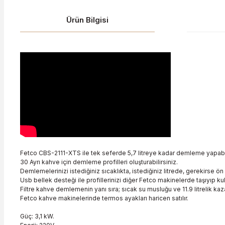
Ürün Bilgisi
Fetco CBS-2111-XTS ile tek seferde 5,7 litreye kadar demleme yapabil
30 Ayrı kahve için demleme profilleri oluşturabilirsiniz.
Demlemelerinizi istediğiniz sıcaklıkta, istediğiniz litrede, gerekirse ö
Usb bellek desteği ile profillerinizi diğer Fetco makinelerde taşıyıp kul
Filtre kahve demlemenin yanı sıra; sıcak su musluğu ve 11.9 litrelik kazan
Fetco kahve makinelerinde termos ayakları haricen satılır.
Güç:
3,1 kW.