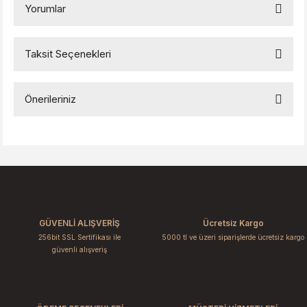
Yorumlar
Taksit Seçenekleri
Bu ürüne ilk yorumu siz yapın!
Önerileriniz
Yorum Yaz
Bu ürünün fiyat bilgisi, resim, ürün açıklamalarında ve diğer
konularda yetersiz gördüğünüz noktaları öneri formunu
kullanarak tarafımıza iletebilirsiniz.
Görüş ve önerileriniz için teşekkür ederiz.
Ürün resmi kalitesiz, bozuk veya görüntülenemiyor.
GÜVENLİ ALIŞVERİŞ
Ücretsiz Kargo
Ürün açıklamasında eksik bilgiler bulunuyor.
256bit SSL Sertifikası ile
5000 tl ve üzeri siparişlerde ücretsiz kargo
Ürün bilgilerinde hatalar bulunuyor.
güvenli alışveriş
Ürün fiyatı diğer sitelerden daha pahalı.
Bu ürüne benzer farklı alternatifler olmalı.