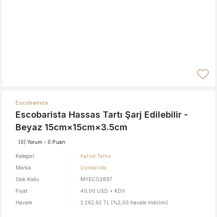
Escobarista
Escobarista Hassas Tartı Şarj Edilebilir -
Beyaz 15cm×15cm×3.5cm
(0) Yorum - 0 Puan
Kategori
Kahve Tartısı
Marka
Escobarista
Stok Kodu
MYECO2897
Fiyat
40,00 USD + KDV
Havale
2.262,62 TL (%2,00 havale indirimi)