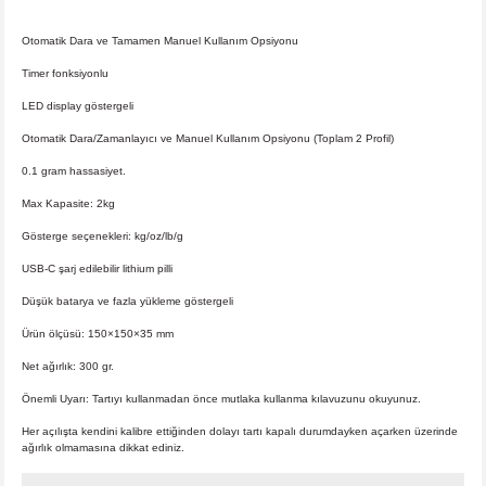
Otomatik Dara ve Tamamen Manuel Kullanım Opsiyonu
Timer fonksiyonlu
LED display göstergeli
Otomatik Dara/Zamanlayıcı ve Manuel Kullanım Opsiyonu (Toplam 2 Profil)
0.1 gram hassasiyet.
Max Kapasite: 2kg
Gösterge seçenekleri: kg/oz/lb/g
USB-C şarj edilebilir lithium pilli
Düşük batarya ve fazla yükleme göstergeli
Ürün ölçüsü: 150×150×35 mm
Net ağırlık: 300 gr.
Önemli Uyarı: Tartıyı kullanmadan önce mutlaka kullanma kılavuzunu okuyunuz.
Her açılışta kendini kalibre ettiğinden dolayı tartı kapalı durumdayken açarken üzerinde
ağırlık olmamasına dikkat ediniz.