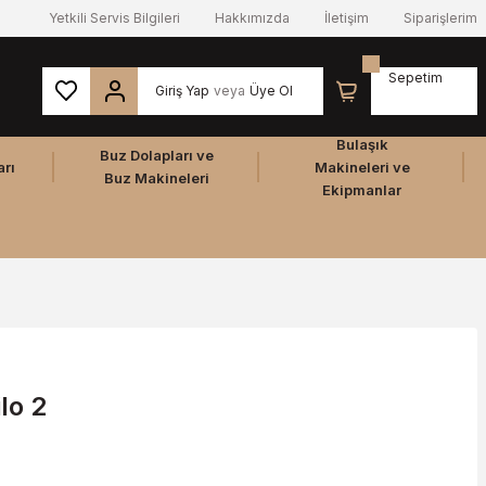
Yetkili Servis Bilgileri
Hakkımızda
İletişim
Siparişlerim
Sepetim
Giriş Yap
veya
Üye Ol
Bulaşık
Buz Dolapları ve
arı
Makineleri ve
Buz Makineleri
Ekipmanlar
lo 2