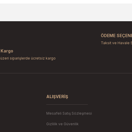
larda yetersiz gördüğünüz noktaları öneri formunu kullanarak tarafımıza il
Bu ürüne ilk yorumu siz yapın!
Yorum Yaz
ÖDEME SEÇENE
Taksit ve Havale 
 Kargo
 üzeri siparişlerde ücretsiz kargo
Gönder
ALIŞVERIŞ
Mesafeli Satış Sözleşmesi
Gizlilik ve Güvenlik