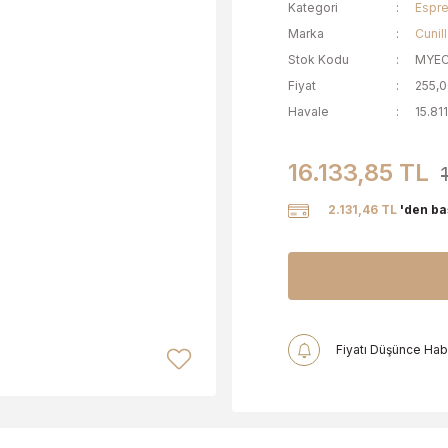
Kategori
Espre
Marka
Cunill
Stok Kodu
MYE
Fiyat
255,
Havale
15.81
16.133,85 TL
2.131,46 TL
'den baş
Fiyatı Düşünce Hab