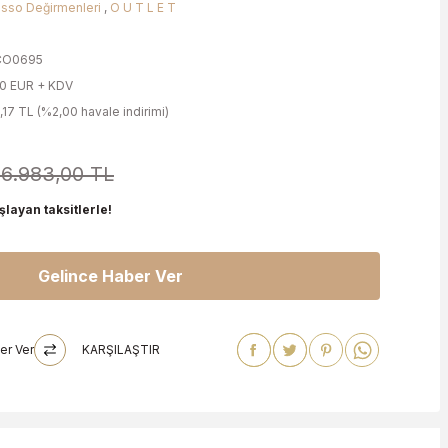
sso Değirmenleri
,
O U T L E T
CO0695
00 EUR + KDV
1,17 TL (%2,00 havale indirimi)
16.983,00 TL
layan taksitlerle!
Gelince Haber Ver
er Ver
KARŞILAŞTIR