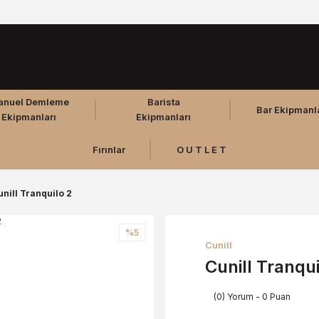
anuel Demleme
Barista
Bar Ekipmanl
Ekipmanları
Ekipmanları
Fırınlar
O U T L E T
unill Tranquilo 2
%5
Cunill
Cunill Tranqui
(0) Yorum - 0 Puan