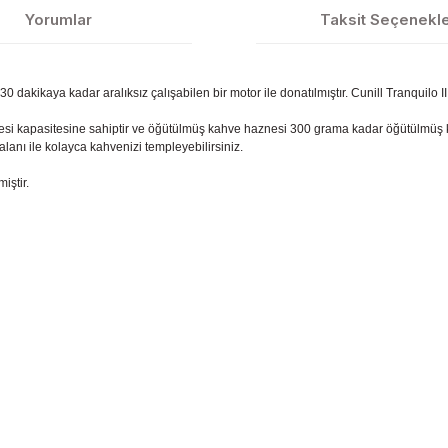
Yorumlar
Taksit Seçenekle
 dakikaya kadar aralıksız çalışabilen bir motor ile donatılmıştır. Cunill Tranquilo I
nesi kapasitesine sahiptir ve öğütülmüş kahve haznesi 300 grama kadar öğütülmüş k
alanı ile kolayca kahvenizi templeyebilirsiniz.
iştir.