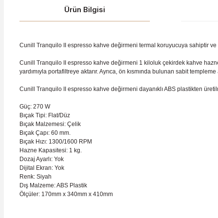
Ürün Bilgisi
Cunill Tranquilo II espresso kahve değirmeni termal koruyucuya sahiptir ve 30
Cunill Tranquilo II espresso kahve değirmeni 1 kiloluk çekirdek kahve haz
yardımıyla portafiltreye aktarır. Ayrıca, ön kısmında bulunan sabit templeme 
Cunill Tranquilo II espresso kahve değirmeni dayanıklı ABS plastikten üretilm
Güç:
270 W
Bıçak Tipi:
Flat/Düz
Bıçak Malzemesi:
Çelik
Bıçak Çapı:
60 mm.
Bıçak Hızı:
1300/1600 RPM
Hazne Kapasitesi:
1 kg.
Dozaj Ayarlı:
Yok
Dijital Ekran:
Yok
Renk:
Siyah
Dış Malzeme:
ABS Plastik
Ölçüler:
170mm x 340mm x 410mm