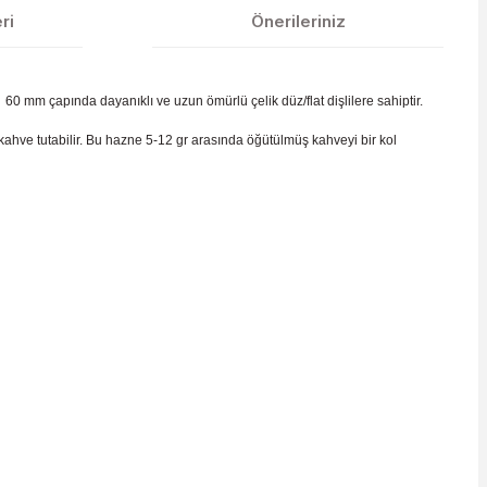
ri
Önerileriniz
I 60 mm çapında dayanıklı ve uzun ömürlü çelik düz/flat dişlilere sahiptir.
ahve tutabilir. Bu hazne 5-12 gr arasında öğütülmüş kahveyi bir kol