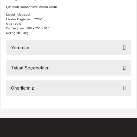
Çift taraflı kullanabilme imkanı vardır.
Model
: Mobicool
Elektrik Bağlantısı : 220V
Güç : 70W
Ölçüler (mm) : 200 x 250 x 320
Net Ağırlık : 3kg
Yorumlar
Taksit Seçenekleri
Bu ürüne ilk yorumu siz yapın!
Önerileriniz
Yorum Yaz
Bu ürünün fiyat bilgisi, resim, ürün açıklamalarında ve diğer
konularda yetersiz gördüğünüz noktaları öneri formunu
kullanarak tarafımıza iletebilirsiniz.
Görüş ve önerileriniz için teşekkür ederiz.