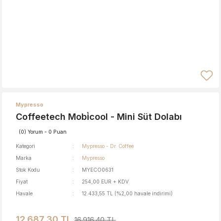
Mypresso
Coffeetech Mobi̇cool - Mini Süt Dolabı
(0) Yorum - 0 Puan
Kategori
Mypresso - Dr. Coffee
Marka
Mypresso
Stok Kodu
MYECO0631
Fiyat
254,00 EUR + KDV
Havale
12.433,55 TL (%2,00 havale indirimi)
12.687,30 TL
16.916,40 TL