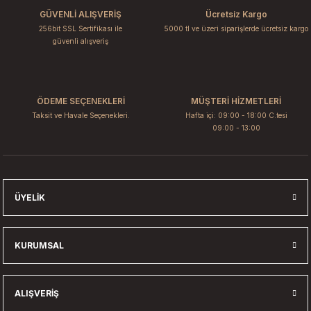
Ürün resmi kalitesiz, bozuk veya görüntülenemiyor.
GÜVENLİ ALIŞVERİŞ
Ücretsiz Kargo
Ürün açıklamasında eksik bilgiler bulunuyor.
256bit SSL Sertifikası ile
5000 tl ve üzeri siparişlerde ücretsiz kargo
Ürün bilgilerinde hatalar bulunuyor.
güvenli alışveriş
Ürün fiyatı diğer sitelerden daha pahalı.
Bu ürüne benzer farklı alternatifler olmalı.
ÖDEME SEÇENEKLERİ
MÜŞTERİ HİZMETLERİ
Taksit ve Havale Seçenekleri.
Hafta içi: 09:00 - 18:00 C.tesi
09:00 - 13:00
Gönder
ÜYELIK
KURUMSAL
ALIŞVERIŞ