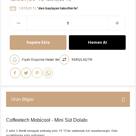
1.676,13 TL
'den başlayan taksitlerle!
Sepete Ekle
Hemen Al
Fiyatı Düşünce Haber Ver
KARŞILAŞTIR
Ürün Bilgisi
Coffeetech Mobi̇cool - Mini Süt Dolabı
2 adet 1 litrelik tetrapak ambalaj sütü +5 °C’de saklamak icin tasarlanmıştır. Oda
sıcaklığında sütü soğutmaz.