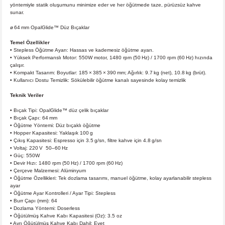
yöntemiyle statik oluşumunu minimize eder ve her öğütmede taze, pürüzsüz kahve
sunar.
ø 64 mm OpalGlide™ Düz Bıçaklar
Temel Özellikler
•
Stepless Öğütme Ayarı: Hassas ve kademesiz öğütme ayarı.
•
Yüksek Performanslı Motor: 550W motor, 1480 rpm (50 Hz) / 1700 rpm (60 Hz) hızında
çalışır.
•
Kompakt Tasarım: Boyutlar: 185 × 385 × 390 mm; Ağırlık: 9.7 kg (net), 10.8 kg (brüt).
•
Kullanıcı Dostu Temizlik: Sökülebilir öğütme kanalı sayesinde kolay temizlik
Teknik Veriler
•
Bıçak Tipi: OpalGlide™ düz çelik bıçaklar
•
Bıçak Çapı: 64 mm
•
Öğütme Yöntemi: Düz bıçaklı öğütme
•
Hopper Kapasitesi: Yaklaşık 100 g
•
Çıkış Kapasitesi: Espresso için 3.5 g/sn, filtre kahve için 4.8 g/sn
•
Voltaj: 220 V 50–60 Hz
•
Güç: 550W
•
Devir Hızı: 1480 rpm (50 Hz) / 1700 rpm (60 Hz)
•
Çerçeve Malzemesi: Alüminyum
•
Öğütme Özellikleri: Tek dozlama tasarımı, manuel öğütme, kolay ayarlanabilir stepless
ayar
•
Öğütme Ayar Kontrolleri / Ayar Tipi: Stepless
•
Burr Çapı (mm): 64
•
Dozlama Yöntemi: Doserless
•
Öğütülmüş Kahve Kabı Kapasitesi (Oz): 3.5 oz
•
Ayrı Öğütülmüş Kahve Kabı Dahil: Evet