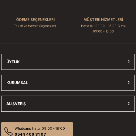
Ürün fiyatı diğer sitelerden daha pahalı.
Bu ürüne benzer farklı alternatifler olmalı.
ÖDEME SEÇENEKLERİ
MÜŞTERİ HİZMETLERİ
Taksit ve Havale Seçenekleri.
Hafta içi: 09:00 - 18:00 C.tesi
09:00 - 13:00
Gönder
ÜYELIK
KURUMSAL
ALIŞVERIŞ
Whatsapp Hattı. 09:00 - 18:00
0544 409 31 07